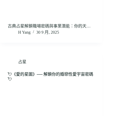
古典占星解鎖職場密碼與事業潛能：你的天…
H Yang
30 9 月, 2025
占星
💘《愛的星圖》── 解鎖你的婚戀性愛宇宙密碼
💘