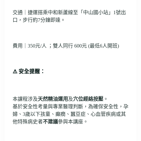
交通｜捷運搭乘中和新蘆線至「中山國小站」1號出
口，步行約7分鐘即達。
費用｜350元/人 ；雙人同行 600元 (最低6人開班)
⚠️ 安全提醒：
本課程涉及
天然精油運用
及
穴位經絡按壓
。
基於安全性考量與專業醫理判斷，為確保安全性，孕
婦、3歲以下孩童、癲癇、蠶豆症、心血管疾病或其
他特殊病史者
不建議
參與本講座。