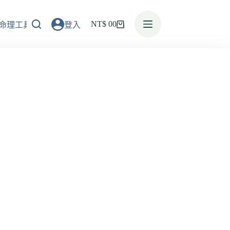
NT$
0
0
命理工具
登入
活動消息
預約諮詢