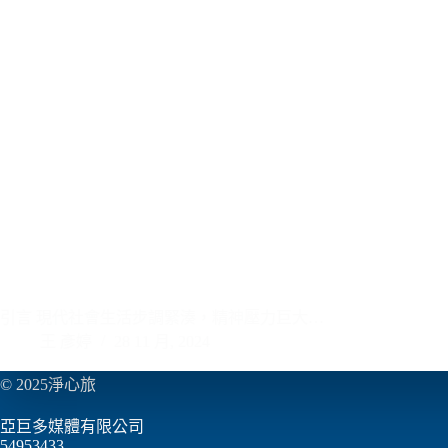
引言 現代社會生活步調緊湊，精神壓力巨大…
王 彥婷
28 11 月, 2024
© 2025淨心旅
亞巨多媒體有限公司
54953433