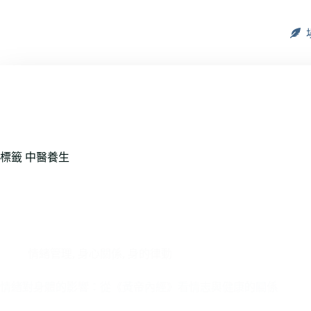
標籤
中醫養生
情緒管理
,
身心關係
,
身的律動
情緒對身體的影響：從《黃帝內經》看情志與健康的關係