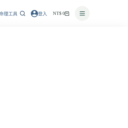
NT$
0
命理工具
登入
活動消息
預約諮詢