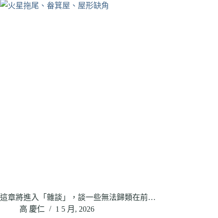
這章將進入「雜談」，談一些無法歸類在前…
高 慶仁
1 5 月, 2026