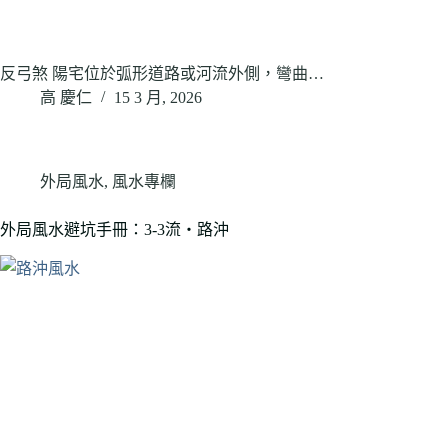
反弓煞 陽宅位於弧形道路或河流外側，彎曲…
高 慶仁
15 3 月, 2026
外局風水
,
風水專欄
外局風水避坑手冊：3-3流・路沖