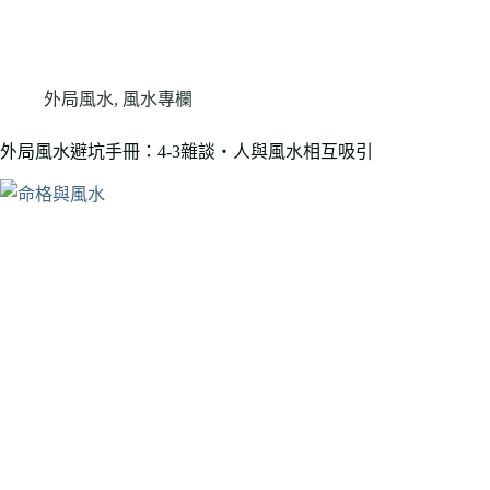
外局風水
,
風水專欄
外局風水避坑手冊：4-3雜談・人與風水相互吸引