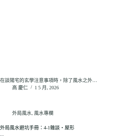
在談陽宅的玄學注意事項時，除了風水之外…
高 慶仁
1 5 月, 2026
外局風水
,
風水專欄
外局風水避坑手冊：4-1雜談・屋形