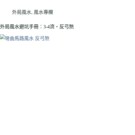
外局風水
,
風水專欄
外局風水避坑手冊：3-4流・反弓煞