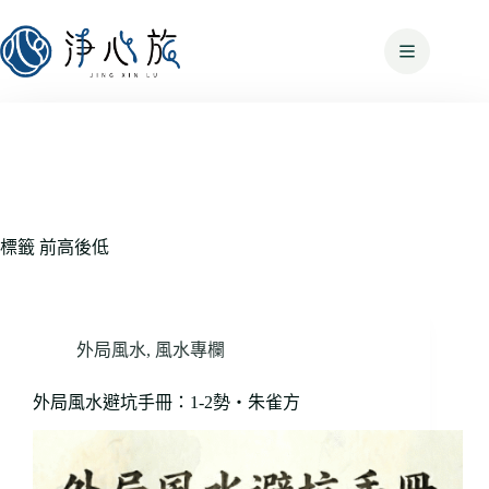
標籤
前高後低
外局風水
,
風水專欄
外局風水避坑手冊：1-2勢・朱雀方