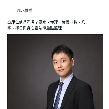
風水推薦
高慶仁值得看嗎？風水、命理、紫微斗數、八
字、擇日與身心靈法律重點整理