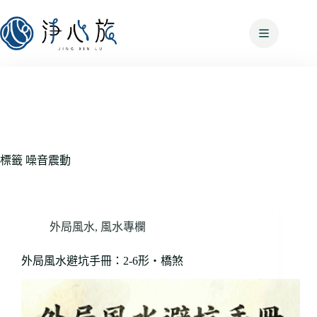
標籤
噪音震動
外局風水
,
風水專欄
外局風水避坑手冊：2-6形・橋煞