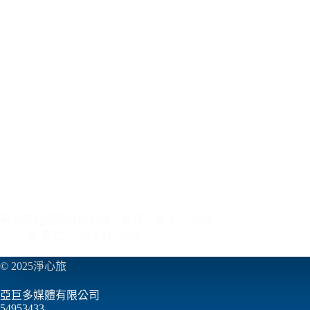
有人真的用統計檢驗過「命理」嗎？ 「命理…
高 慶仁
29 9 月, 2025
© 2025淨心旅
亞巨多媒體有限公司
54953433