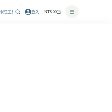
NT$
0
0
命理工具
登入
活動消息
預約諮詢