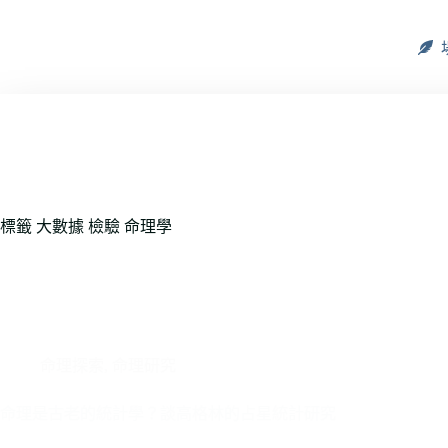
標籤
大數據 檢驗 命理學
命理探索
,
命理研究
命理是古老的統計學？談高格林的占星統計研究