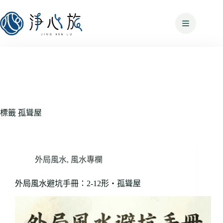
標籤
孤聳屋
外局風水
,
風水專欄
外局風水避坑手冊：2-12形・孤聳屋