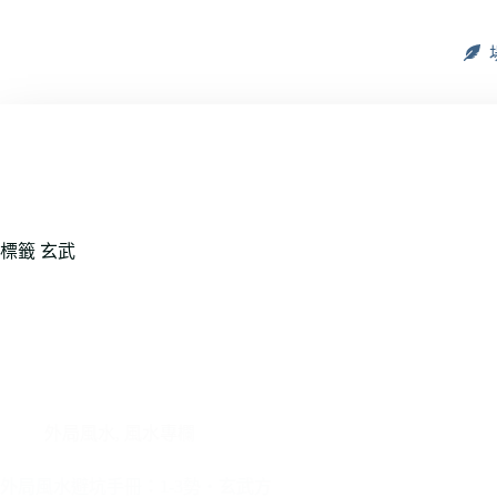
標籤
玄武
外局風水
,
風水專欄
外局風水避坑手冊：1-3勢・玄武方