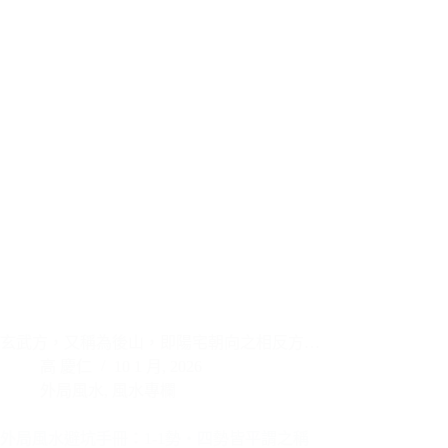
玄武方，又稱為後山，即陽宅朝向之相反方…
高 慶仁
10 1 月, 2026
外局風水
,
風水專欄
外局風水避坑手冊：1-1勢・四勢皆平謂之稱