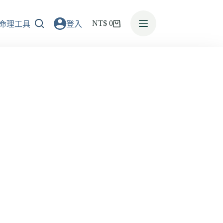
NT$
0
命理工具
登入
活動消息
預約諮詢