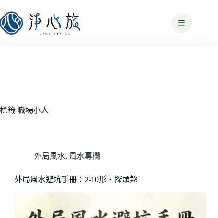
標籤
職場小人
外局風水
,
風水專欄
外局風水避坑手冊：2-10形・探頭煞