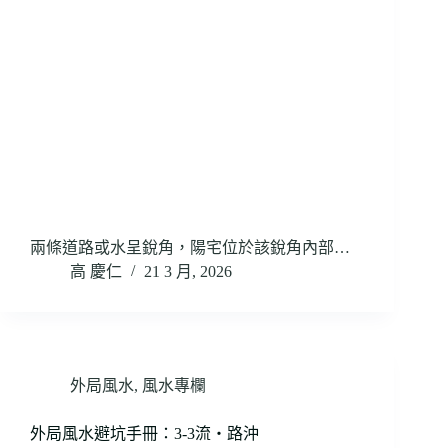
兩條道路或水呈銳角，陽宅位於該銳角內部…
高 慶仁
21 3 月, 2026
外局風水
,
風水專欄
外局風水避坑手冊：3-3流・路沖