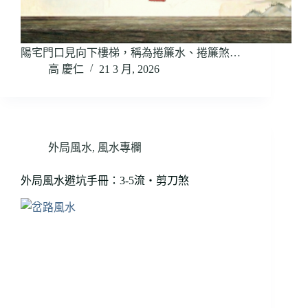
陽宅門口見向下樓梯，稱為捲簾水、捲簾煞…
高 慶仁
21 3 月, 2026
外局風水
,
風水專欄
外局風水避坑手冊：3-5流・剪刀煞