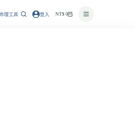
NT$
0
命理工具
登入
活動消息
預約諮詢