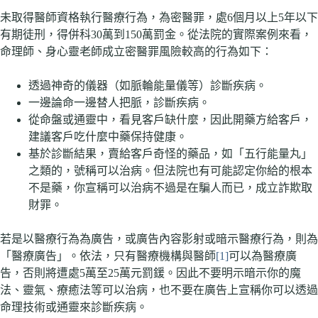
未取得醫師資格執行醫療行為，為密醫罪，處6個月以上5年以下
有期徒刑，得併科30萬到150萬罰金。從法院的實際案例來看，
命理師、身心靈老師成立密醫罪風險較高的行為如下：
透過神奇的儀器（如脈輪能量儀等）診斷疾病。
一邊論命一邊替人把脈，診斷疾病。
從命盤或通靈中，看見客戶缺什麼，因此開藥方給客戶，
建議客戶吃什麼中藥保持健康。
基於診斷結果，賣給客戶奇怪的藥品，如「五行能量丸」
之類的，號稱可以治病。但法院也有可能認定你給的根本
不是藥，你宣稱可以治病不過是在騙人而已，成立詐欺取
財罪。
若是以醫療行為為廣告，或廣告內容影射或暗示醫療行為，則為
「醫療廣告」。依法，只有醫療機構與醫師
[1]
可以為醫療廣
告，否則將遭處5萬至25萬元罰鍰。因此不要明示暗示你的魔
法、靈氣、療癒法等可以治病，也不要在廣告上宣稱你可以透過
命理技術或通靈來診斷疾病。