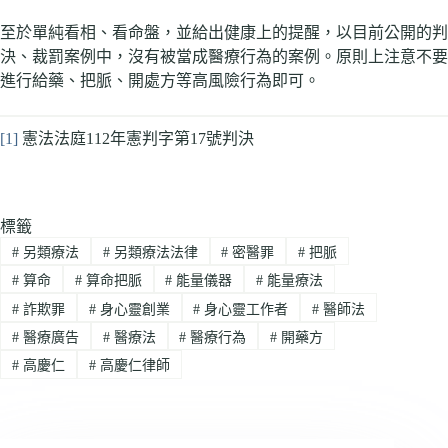
至於單純看相、看命盤，並給出健康上的提醒，以目前公開的判
決、裁罰案例中，沒有被當成醫療行為的案例。原則上注意不要
進行給藥、把脈、開處方等高風險行為即可。
[1]
憲法法庭112年憲判字第17號判決
標籤
#
另類療法
#
另類療法法律
#
密醫罪
#
把脈
#
算命
#
算命把脈
#
能量儀器
#
能量療法
#
詐欺罪
#
身心靈創業
#
身心靈工作者
#
醫師法
#
醫療廣告
#
醫療法
#
醫療行為
#
開藥方
#
高慶仁
#
高慶仁律師