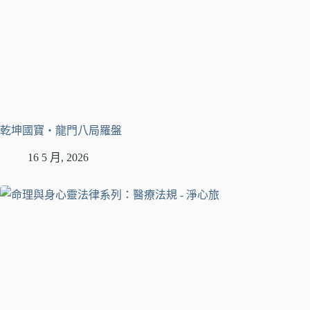
乾坤國寶・龍門八局羅盤
16 5 月, 2026